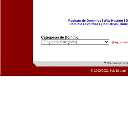
Registro de Dominios
|
Web Hosting
|
D
Dominios Expirados
|
Industrias
|
Indu
Categorías de Dominio:
[Pág. princi
** Precios expre
© 2002/2022 Solo10.com