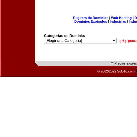
Registro de Dominios
|
Web Hosting
|
D
Dominios Expirados
|
Industrias
|
Indu
Categorías de Dominio:
[Pág. princi
** Precios expre
© 2002/2022 Solo10.com