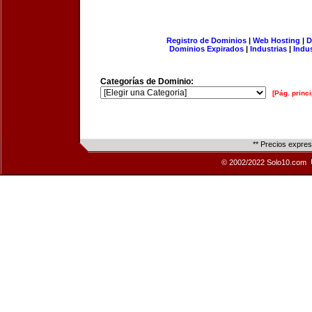
Registro de Dominios
|
Web Hosting
|
D
Dominios Expirados
|
Industrias
|
Indu
Categorías de Dominio:
[Pág. princi
** Precios expre
© 2002/2022 Solo10.com