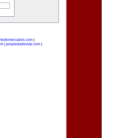
rtedemercados.com
|
om
|
propiedadesvip.com
|