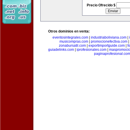
Precio Ofrecido $
Otros dominios en venta:
eventosintegrales.com
|
industriaboliviana.com
|
musicompras.com
|
promocionefectiva.com
|
zonabursatil.com
|
exportimportguide.com
|
f
guiadelinks.com
|
iprofesionales.com
|
maspromoci
paginaprofesional.co