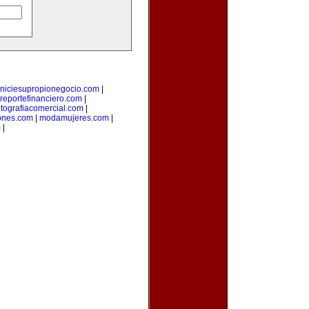
iniciesupropionegocio.com
|
reportefinanciero.com
|
otografiacomercial.com
|
ones.com
|
modamujeres.com
|
m
|