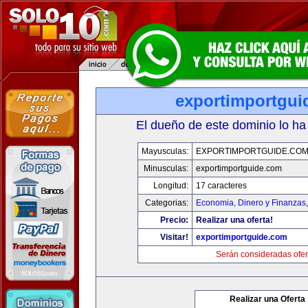
exportimportgui
El dueño de este dominio lo ha
Mayusculas:
EXPORTIMPORTGUIDE.CO
Minusculas:
exportimportguide.com
Longitud:
17 caracteres
Categorias:
Economia, Dinero y Finanzas
Precio:
Realizar una oferta!
Visitar!
exportimportguide.com
Serán consideradas ofer
Realizar una Oferta