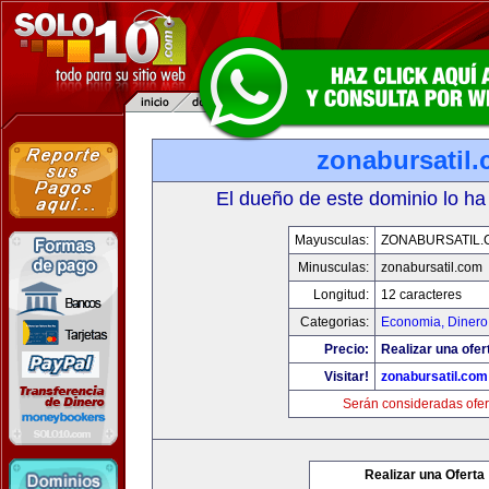
zonabursatil
El dueño de este dominio lo ha
Mayusculas:
ZONABURSATIL.
Minusculas:
zonabursatil.com
Longitud:
12 caracteres
Categorias:
Economia, Dinero
Precio:
Realizar una ofer
Visitar!
zonabursatil.com
Serán consideradas ofer
Realizar una Oferta