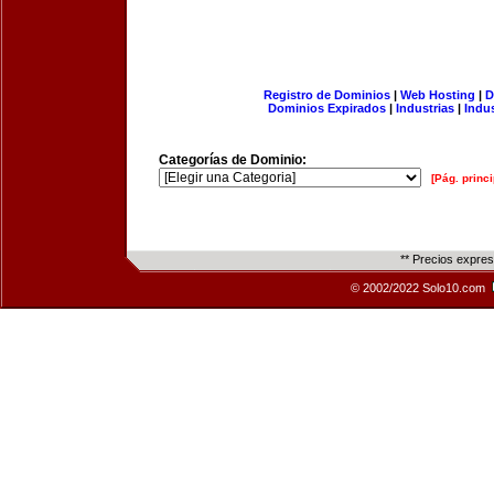
Registro de Dominios
|
Web Hosting
|
D
Dominios Expirados
|
Industrias
|
Indu
Categorías de Dominio:
[Pág. princi
** Precios expre
© 2002/2022 Solo10.com