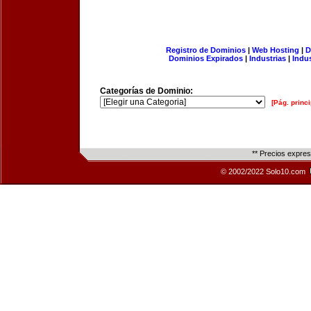
Registro de Dominios
|
Web Hosting
|
D
Dominios Expirados
|
Industrias
|
Indu
Categorías de Dominio:
[Pág. princi
** Precios expre
© 2002/2022 Solo10.com