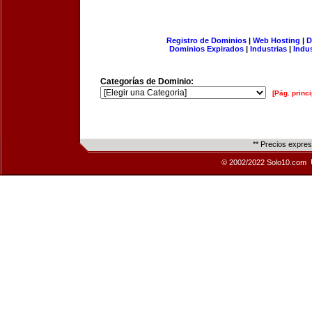
Registro de Dominios
|
Web Hosting
|
D
Dominios Expirados
|
Industrias
|
Indu
Categorías de Dominio:
[Pág. princi
** Precios expre
© 2002/2022 Solo10.com