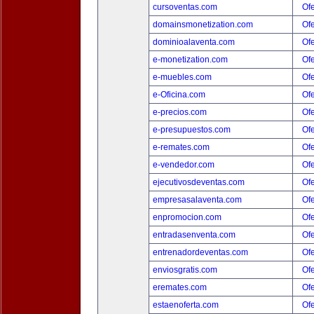
cursoventas.com
Ofe
domainsmonetization.com
Ofe
dominioalaventa.com
Ofe
e-monetization.com
Ofe
e-muebles.com
Ofe
e-Oficina.com
Ofe
e-precios.com
Ofe
e-presupuestos.com
Ofe
e-remates.com
Ofe
e-vendedor.com
Ofe
ejecutivosdeventas.com
Ofe
empresasalaventa.com
Ofe
enpromocion.com
Ofe
entradasenventa.com
Ofe
entrenadordeventas.com
Ofe
enviosgratis.com
Ofe
eremates.com
Ofe
estaenoferta.com
Ofe