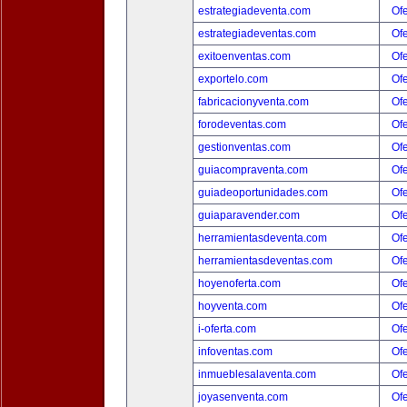
estrategiadeventa.com
Ofe
estrategiadeventas.com
Ofe
exitoenventas.com
Ofe
exportelo.com
Ofe
fabricacionyventa.com
Ofe
forodeventas.com
Ofe
gestionventas.com
Ofe
guiacompraventa.com
Ofe
guiadeoportunidades.com
Ofe
guiaparavender.com
Ofe
herramientasdeventa.com
Ofe
herramientasdeventas.com
Ofe
hoyenoferta.com
Ofe
hoyventa.com
Ofe
i-oferta.com
Ofe
infoventas.com
Ofe
inmueblesalaventa.com
Ofe
joyasenventa.com
Ofe