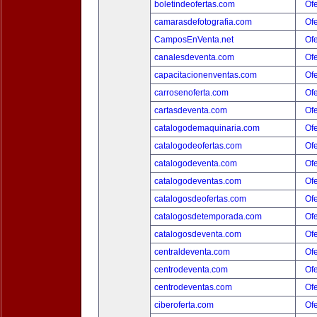
boletindeofertas.com
Ofe
camarasdefotografia.com
Ofe
CamposEnVenta.net
Ofe
canalesdeventa.com
Ofe
capacitacionenventas.com
Ofe
carrosenoferta.com
Ofe
cartasdeventa.com
Ofe
catalogodemaquinaria.com
Ofe
catalogodeofertas.com
Ofe
catalogodeventa.com
Ofe
catalogodeventas.com
Ofe
catalogosdeofertas.com
Ofe
catalogosdetemporada.com
Ofe
catalogosdeventa.com
Ofe
centraldeventa.com
Ofe
centrodeventa.com
Ofe
centrodeventas.com
Ofe
ciberoferta.com
Ofe