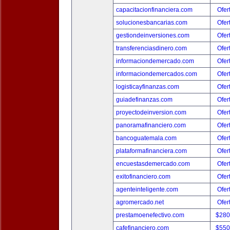
capacitacionfinanciera.com
Ofer
solucionesbancarias.com
Ofer
gestiondeinversiones.com
Ofer
transferenciasdinero.com
Ofer
informaciondemercado.com
Ofer
informaciondemercados.com
Ofer
logisticayfinanzas.com
Ofer
guiadefinanzas.com
Ofer
proyectodeinversion.com
Ofer
panoramafinanciero.com
Ofer
bancoguatemala.com
Ofer
plataformafinanciera.com
Ofer
encuestasdemercado.com
Ofer
exitofinanciero.com
Ofer
agenteinteligente.com
Ofer
agromercado.net
Ofer
prestamoenefectivo.com
$280
cafefinanciero.com
$550