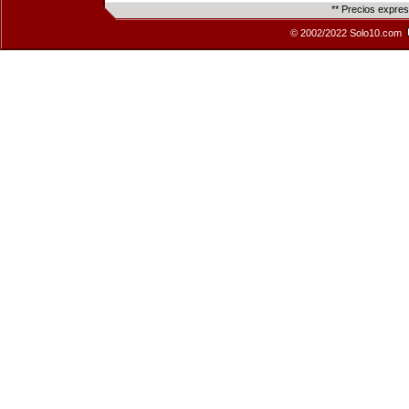
** Precios expre
© 2002/2022 Solo10.com