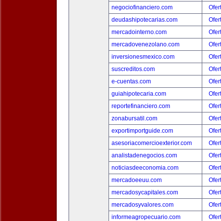
negociofinanciero.com
Ofer
deudashipotecarias.com
Ofer
mercadointerno.com
Ofer
mercadovenezolano.com
Ofer
inversionesmexico.com
Ofer
suscreditos.com
Ofer
e-cuentas.com
Ofer
guiahipotecaria.com
Ofer
reportefinanciero.com
Ofer
zonabursatil.com
Ofer
exportimportguide.com
Ofer
asesoriacomercioexterior.com
Ofer
analistadenegocios.com
Ofer
noticiasdeeconomia.com
Ofer
mercadoeeuu.com
Ofer
mercadosycapitales.com
Ofer
mercadosyvalores.com
Ofer
informeagropecuario.com
Ofer